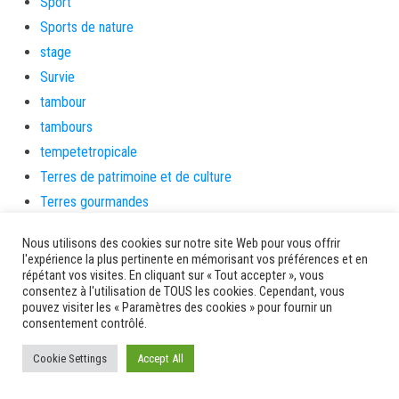
Sport
Sports de nature
stage
Survie
tambour
tambours
tempetetropicale
Terres de patrimoine et de culture
Terres gourmandes
théâtre
Nous utilisons des cookies sur notre site Web pour vous offrir
Tourisme
l'expérience la plus pertinente en mémorisant vos préférences et en
répétant vos visites. En cliquant sur « Tout accepter », vous
toussaint
consentez à l'utilisation de TOUS les cookies. Cependant, vous
tradition
pouvez visiter les « Paramètres des cookies » pour fournir un
consentement contrôlé.
Transition Energétique
Transport et routes
Cookie Settings
Accept All
Travail