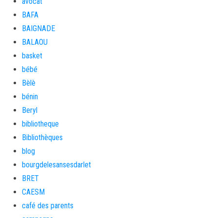
avocat
BAFA
BAIGNADE
BALAOU
basket
bébé
Bèlè
bénin
Beryl
bibliotheque
Bibliothèques
blog
bourgdelesansesdarlet
BRET
CAESM
café des parents