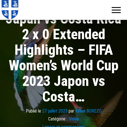
Echos de
Information
locale de
Martinique
Japan vs Costa Rica
Martinique
2 x 0 Extended
Highlights – FIFA
Women’s World Cup
2023 Japon vs
Costa…
Publié le
27 juillet 2023
par
Killian BOREZO
Catégorie :
Video
Laisser un commentaire