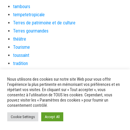
tambours
tempetetropicale
Terres de patrimoine et de culture
Terres gourmandes
théâtre
Tourisme
toussaint
tradition
Transition Energétique
Nous utilisons des cookies sur notre site Web pour vous offrir
Transport et routes
l'expérience la plus pertinente en mémorisant vos préférences et en
Travail
répétant vos visites. En cliquant sur « Tout accepter », vous
consentez à l'utilisation de TOUS les cookies. Cependant, vous
Travaux
pouvez visiter les « Paramètres des cookies » pour fournir un
Travaux THD
consentement contrôlé.
travaux utiles
Cookie Settings
Accept All
TSUNAMI
TZCLD