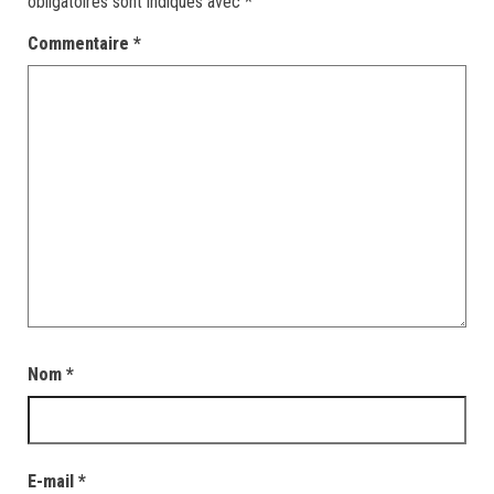
obligatoires sont indiqués avec
*
Commentaire
*
Nom
*
E-mail
*