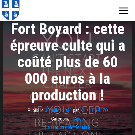
Echos de
Information
locale de
Martinique
Martinique
Fort Boyard : cette
épreuve culte qui a
coûté plus de 60
000 euros à la
production !
Publié le
30 juillet 2023
par
Killian BOREZO
Catégorie :
Video
Laisser un commentaire