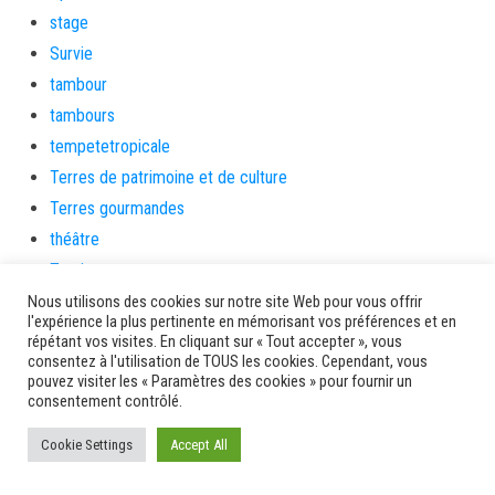
stage
Survie
tambour
tambours
tempetetropicale
Terres de patrimoine et de culture
Terres gourmandes
théâtre
Tourisme
toussaint
Nous utilisons des cookies sur notre site Web pour vous offrir
l'expérience la plus pertinente en mémorisant vos préférences et en
tradition
répétant vos visites. En cliquant sur « Tout accepter », vous
consentez à l'utilisation de TOUS les cookies. Cependant, vous
Transition Energétique
pouvez visiter les « Paramètres des cookies » pour fournir un
Transport et routes
consentement contrôlé.
Travail
Cookie Settings
Accept All
Travaux
Travaux THD