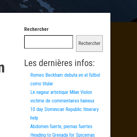
Rechercher
Rechercher
Les dernières infos:
n
Romeo Beckham debuta en el fútbol
como titular
Le nageur artistique Milan Violon
victime de commentaires haineux
10 day Dominican Republic Itinerary
help
Abdomen fuerte, piernas fuertes
Heading to Grenada for Spicemas