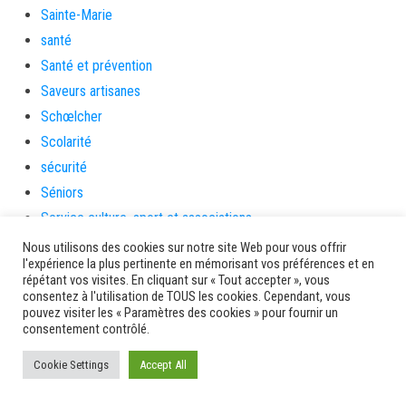
Sainte-Marie
santé
Santé et prévention
Saveurs artisanes
Schœlcher
Scolarité
sécurité
Séniors
Service culture, sport et associations
Service de l'urbanisme
Nous utilisons des cookies sur notre site Web pour vous offrir
l'expérience la plus pertinente en mémorisant vos préférences et en
Services
répétant vos visites. En cliquant sur « Tout accepter », vous
sinistrés
consentez à l'utilisation de TOUS les cookies. Cependant, vous
pouvez visiter les « Paramètres des cookies » pour fournir un
social
consentement contrôlé.
Solidarité
Cookie Settings
Accept All
Solidarités
sondage