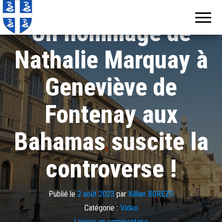
Echos de
Information
locale de
Martinique
Un hommage de
Martinique
Nathalie Marquay à
Geneviève de
Fontenay aux
Bahamas suscite la
controverse !
Publié le
2 août 2023
par
Killian BOREZO
Catégorie :
Video
Laisser un commentaire