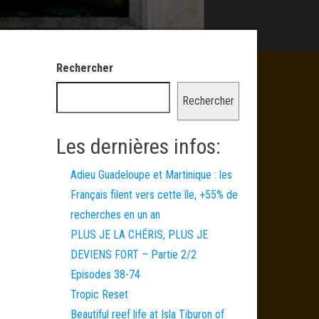
Rechercher
Rechercher
Les dernières infos:
Adieu Guadeloupe et Martinique : les
Français filent vers cette île, +55% de
recherches en un an
PLUS JE LA CHÉRIS, PLUS JE
DEVIENS FORT – Partie 2/2
Episodes 38-74
Tropic Reset
Beautiful reef life at Isla Tiburon of