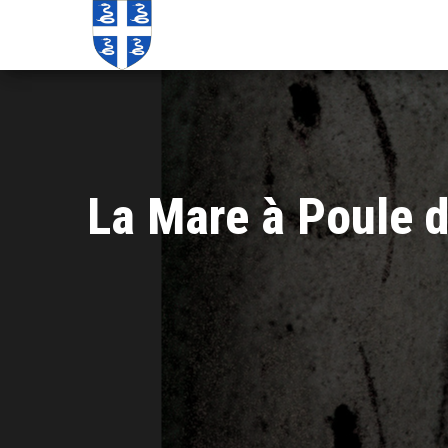
Echos de
Information
locale de
Martinique
Martinique
La Mare à Poule d