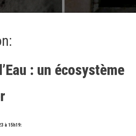
on:
d’Eau : un écosystème
r
23 à 15h19: