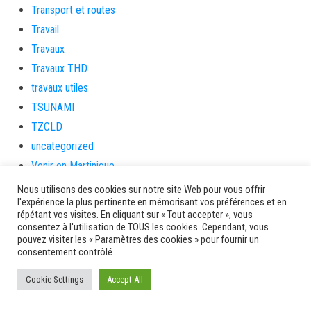
Transport et routes
Travail
Travaux
Travaux THD
travaux utiles
TSUNAMI
TZCLD
uncategorized
Venir en Martinique
Video
Nous utilisons des cookies sur notre site Web pour vous offrir
l'expérience la plus pertinente en mémorisant vos préférences et en
vidététladjéko
répétant vos visites. En cliquant sur « Tout accepter », vous
Vie Municipale
consentez à l'utilisation de TOUS les cookies. Cependant, vous
pouvez visiter les « Paramètres des cookies » pour fournir un
Viechere
consentement contrôlé.
vigilanceROUGE
Cookie Settings
Accept All
Village artisanal
Village artisanal et commercial