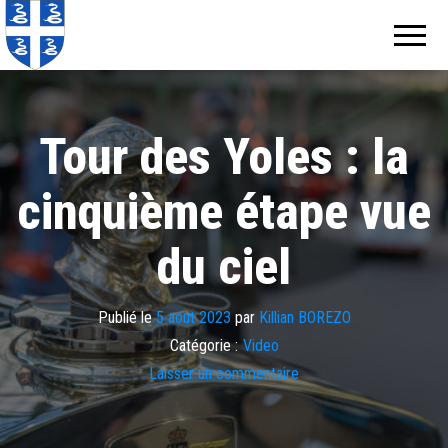
Echos de
Information
locale de
Martinique
Martinique
Tour des Yoles : la
cinquième étape vue
du ciel
Publié le
5 août 2023
par
Killian BOREZO
Catégorie :
Video
Laisser un commentaire