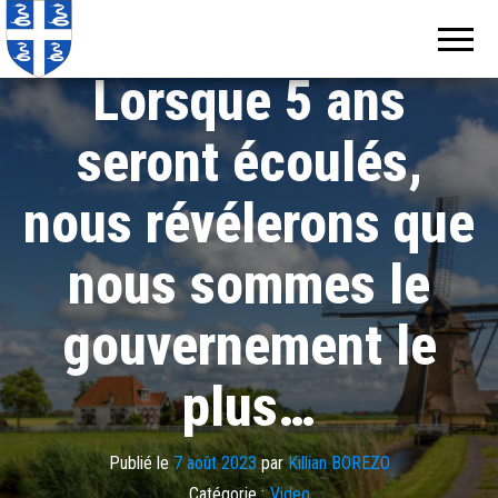
Echos de
Information
İmamoğlu：
locale de
Martinique
Martinique
Lorsque 5 ans
seront écoulés,
nous révélerons que
nous sommes le
gouvernement le
plus…
Publié le
7 août 2023
par
Killian BOREZO
Catégorie :
Video