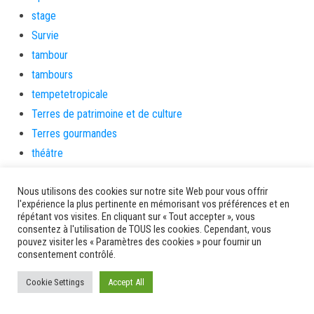
stage
Survie
tambour
tambours
tempetetropicale
Terres de patrimoine et de culture
Terres gourmandes
théâtre
Tourisme
Nous utilisons des cookies sur notre site Web pour vous offrir
toussaint
l'expérience la plus pertinente en mémorisant vos préférences et en
tradition
répétant vos visites. En cliquant sur « Tout accepter », vous
consentez à l'utilisation de TOUS les cookies. Cependant, vous
Transition Energétique
pouvez visiter les « Paramètres des cookies » pour fournir un
Transport et routes
consentement contrôlé.
Travail
Cookie Settings
Accept All
Travaux
Travaux THD