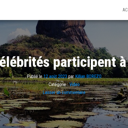
AC
élébrités participent à
Publié le
12 août 2023
par
Killian BOREZO
Catégorie :
Video
Laisser un commentaire