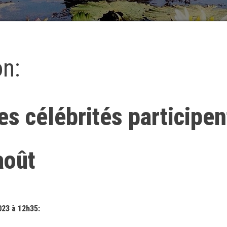
on:
es célébrités participen
août
023 à 12h35: