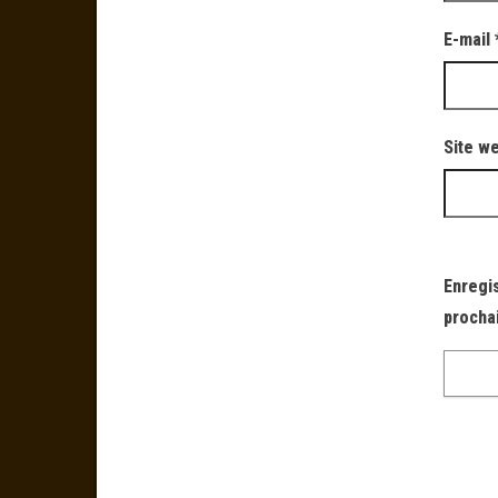
E-mail
Site w
Enregi
procha