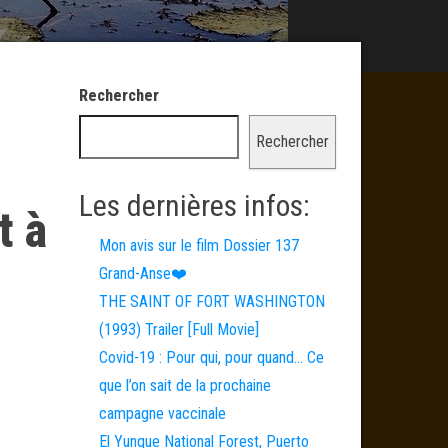
Rechercher
Rechercher
Les dernières infos:
t à
Mon avis sur le film Dossier 137
Grand-Anse❤️
THE SAINT OF FORT WASHINGTON
(1993) Trailer [Full Movie]
Covid-19 : Pour qui, pour quand… Ce
que l’on sait de la prochaine
campagne vaccinale
El Yunque National Forest, Puerto