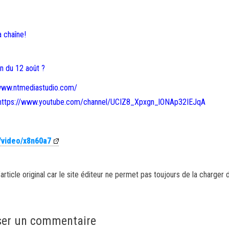
a chaîne!
on du 12 août ?
//www.ntmediastudio.com/
ne: https://www.youtube.com/channel/UCIZ8_Xpxgn_lONAp32IEJqA
/video/x8n60a7
article original car le site éditeur ne permet pas toujours de la charger 
ser un commentaire