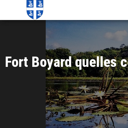
Echos de
Information
locale de
Martinique
Martinique
Fort Boyard quelles c