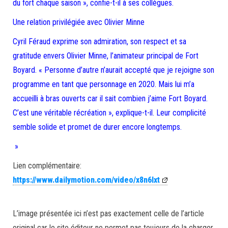
du fort chaque saison », confie-t-il à ses collègues.
Une relation privilégiée avec Olivier Minne
Cyril Féraud exprime son admiration, son respect et sa
gratitude envers Olivier Minne, l’animateur principal de Fort
Boyard. « Personne d’autre n’aurait accepté que je rejoigne son
programme en tant que personnage en 2020. Mais lui m’a
accueilli à bras ouverts car il sait combien j’aime Fort Boyard.
C’est une véritable récréation », explique-t-il. Leur complicité
semble solide et promet de durer encore longtemps.
»
Lien complémentaire:
https://www.dailymotion.com/video/x8n6lxt
L’image présentée ici n’est pas exactement celle de l’article
original car le site éditeur ne permet pas toujours de la charger