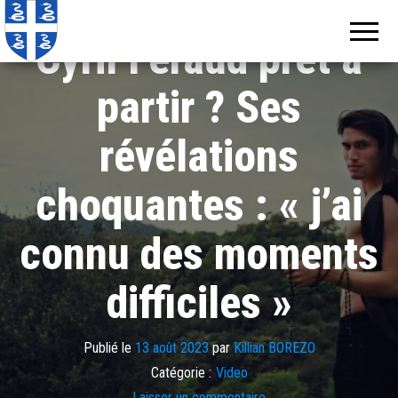
Echos de
Information
locale de
Martinique
Cyril Féraud prêt à
Martinique
partir ? Ses
révélations
choquantes : « j’ai
connu des moments
difficiles »
Publié le
13 août 2023
par
Killian BOREZO
Catégorie :
Video
Laisser un commentaire