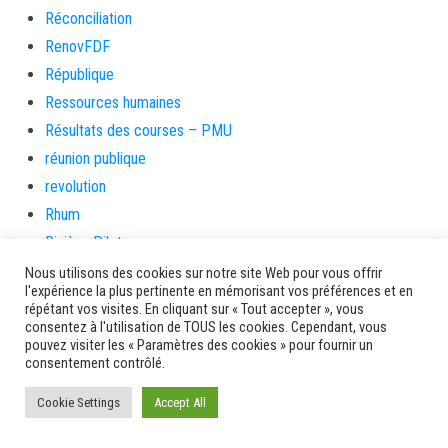
Réconciliation
RenovFDF
République
Ressources humaines
Résultats des courses – PMU
réunion publique
revolution
Rhum
Rivière-Pilote
Rivière-Salée
Nous utilisons des cookies sur notre site Web pour vous offrir
l'expérience la plus pertinente en mémorisant vos préférences et en
rongeurs
répétant vos visites. En cliquant sur « Tout accepter », vous
rue case toto
consentez à l'utilisation de TOUS les cookies. Cependant, vous
pouvez visiter les « Paramètres des cookies » pour fournir un
Saint-Esprit
consentement contrôlé.
Saint-Pierre
Cookie Settings
Accept All
Sainte-Marie
santé