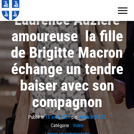
Echos de
Information
locale de
Martinique
Laurence Auzière
Martinique
amoureuse la fille
de Brigitte Macron
échange un tendre
baiser avec son
compagnon
Publié le
16 août 2023
par
Killian BOREZO
Catégorie :
Video
Laisser un commentaire