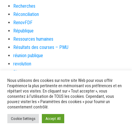
Recherches
Réconciliation
RenovFDF
République
Ressources humaines
Résultats des courses – PMU
réunion publique
revolution
Rhum
Rivière-Pilote
Nous utilisons des cookies sur notre site Web pour vous offrir
l'expérience la plus pertinente en mémorisant vos préférences et en
Rivière-Salée
répétant vos visites. En cliquant sur « Tout accepter », vous
consentez à l'utilisation de TOUS les cookies. Cependant, vous
rongeurs
pouvez visiter les « Paramètres des cookies » pour fournir un
rue case toto
consentement contrôlé.
Saint-Esprit
Cookie Settings
Accept All
Saint-Pierre
Sainte-Marie