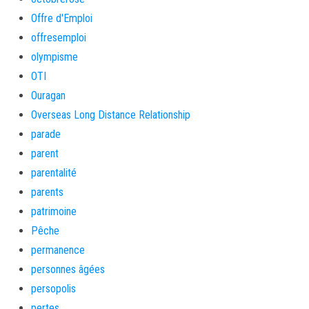
Offre d'Emploi
offresemploi
olympisme
OTI
Ouragan
Overseas Long Distance Relationship
parade
parent
parentalité
parents
patrimoine
Pêche
permanence
personnes âgées
persopolis
pertes