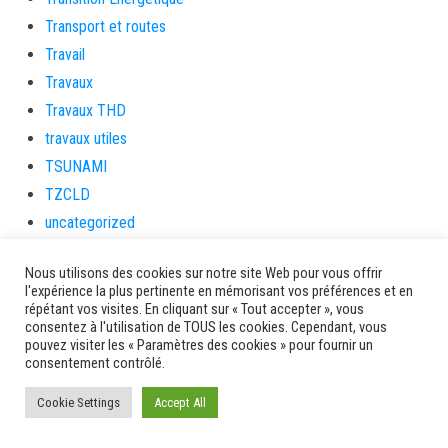
Transport et routes
Travail
Travaux
Travaux THD
travaux utiles
TSUNAMI
TZCLD
uncategorized
Venir en Martinique
Nous utilisons des cookies sur notre site Web pour vous offrir
Video
l'expérience la plus pertinente en mémorisant vos préférences et en
vidététladjéko
répétant vos visites. En cliquant sur « Tout accepter », vous
consentez à l'utilisation de TOUS les cookies. Cependant, vous
Vie Municipale
pouvez visiter les « Paramètres des cookies » pour fournir un
Viechere
consentement contrôlé.
vigilanceROUGE
Cookie Settings
Accept All
Village artisanal
Village artisanal et commercial