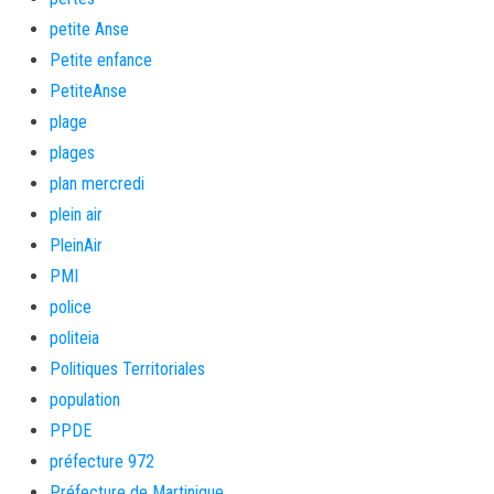
petite Anse
Petite enfance
PetiteAnse
plage
plages
plan mercredi
plein air
PleinAir
PMI
police
politeia
Politiques Territoriales
population
PPDE
préfecture 972
Préfecture de Martinique