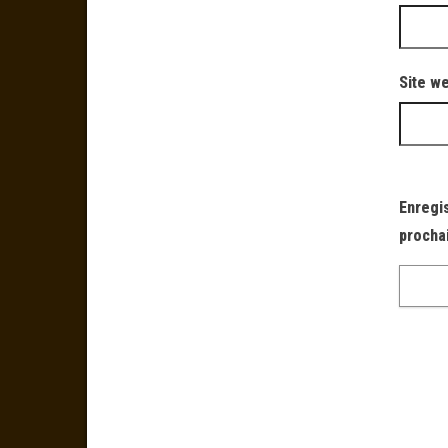
Site w
Enregi
procha