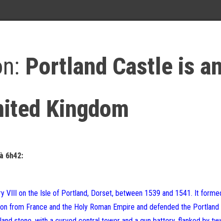
on:
Portland Castle is a
United Kingdom
à 6h42:
nry VIII on the Isle of Portland, Dorset, between 1539 and 1541. It forme
asion from France and the Holy Roman Empire and defended the Portland
and stone, with a curved central tower and a gun battery, flanked by tw