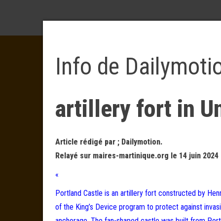
Info de Dailymoti
artillery fort in 
Article rédigé par ; Dailymotion.
Relayé sur maires-martinique.org le 14 juin 2024 
«
Portland Castle is an artillery fort constructed by He
of the King’s Device program to protect against inv
anchorage. The fan-shaped castle was built from Portl