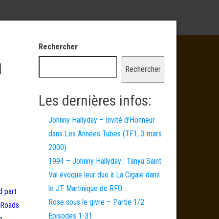
Rechercher
n
Rechercher
Les dernières infos:
Johnny Hallyday – Invité d’Honneur
dans Les Années Tubes (TF1, 3 mars
2000)
1994 – Johnny Hallyday : Tanya Saint-
Val évoque leur duo à La Cigale dans
le JT Martinique de RFO…
d part
Rose sous le givre – Partie 1/2
 Roads
Episodes 1-31
o