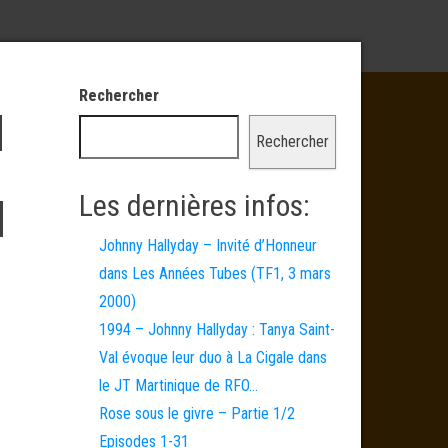
Rechercher
d
Rechercher
Les dernières infos:
d
Johnny Hallyday – Invité d’Honneur
dans Les Années Tubes (TF1, 3 mars
2000)
1994 – Johnny Hallyday : Tanya Saint-
Val évoque leur duo à La Cigale dans
le JT Martinique de RFO…
Rose sous le givre – Partie 1/2
Episodes 1-31