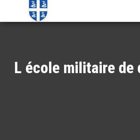
Echos de
Information
locale de
Martinique
Martinique
L école militaire d