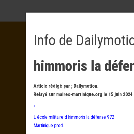
Info de Dailymoti
himmoris la défe
Article rédigé par ; Dailymotion.
Relayé sur maires-martinique.org le 15 juin 2024
«
L école militaire d himmoris la défense 972
Martinique prod.