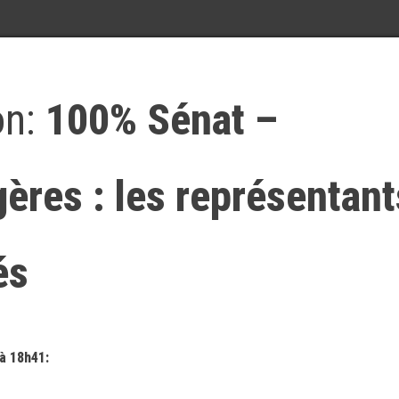
on:
100% Sénat –
ères : les représentant
és
 à 18h41: