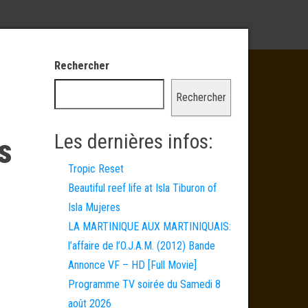
Rechercher
Rechercher
Les dernières infos:
s
Tropic Reset
Beautiful reef life at Isla Tiburon of
Isla Mujeres
LA MARTINIQUE AUX MARTINIQUAIS:
l’affaire de l’O.J.A.M. (2012) Bande
Annonce VF – HD [Full Movie]
Programme TV soirée du Samedi 8
août 2026