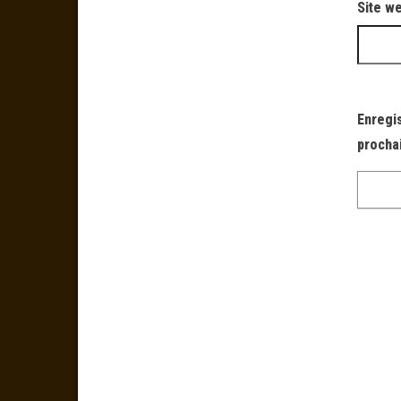
Site w
Enregi
procha