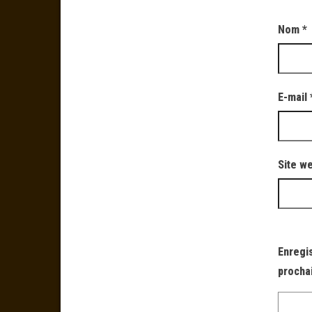
Nom
*
E-mail
Site w
Enregi
procha