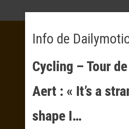
Info de Dailymoti
Cycling – Tour d
Aert : « It’s a str
shape I…