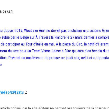
 à 21h40:
ce depuis 2019, Wout van Aert ne devait pas enchaîner une sixième Gra
e subie par le Belge sur À Travers la Flandre le 27 mars dernier a comp
 participer au Tour d’Italie en mai. À la place du Giro, le natif d’Herent
iment du luxe pour un Team Visma Lease a Bike qui aura bien besoin du t
tion. Présent en conférence de presse ce jeudi soir, celui-ci a cependa
 »
/video/x912atu
article original car le site éditeur ne permet pas toujours de la charger 