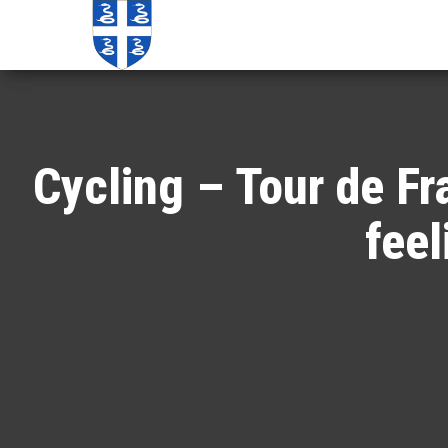
Echos de
Information
locale de
Martinique
Martinique
Cycling – Tour de Fr
feel