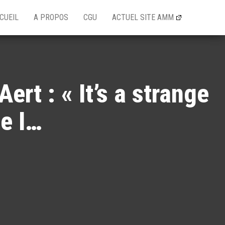
CUEIL
A PROPOS
CGU
ACTUEL SITE AMM
rt : « It’s a strange
pe I…