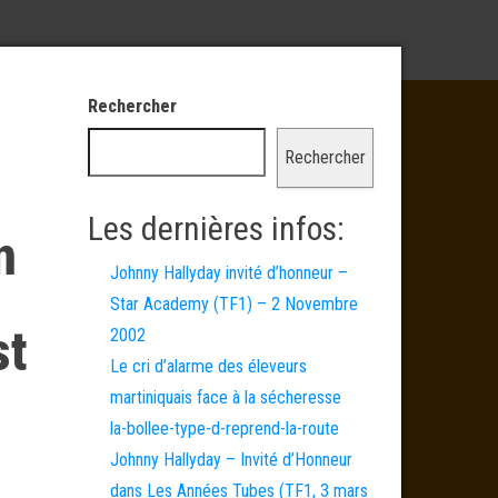
Rechercher
Rechercher
Les dernières infos:
n
Johnny Hallyday invité d’honneur –
Star Academy (TF1) – 2 Novembre
st
2002
Le cri d’alarme des éleveurs
martiniquais face à la sécheresse
la-bollee-type-d-reprend-la-route
Johnny Hallyday – Invité d’Honneur
dans Les Années Tubes (TF1, 3 mars