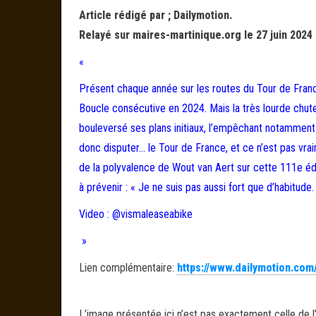
Article rédigé par ; Dailymotion.
Relayé sur maires-martinique.org le 27 juin 2024
«
Présent chaque année sur les routes du Tour de Fran
Boucle consécutive en 2024. Mais la très lourde chut
bouleversé ses plans initiaux, l’empêchant notamment de
donc disputer… le Tour de France, et ce n’est pas vra
de la polyvalence de Wout van Aert sur cette 111e édi
à prévenir : « Je ne suis pas aussi fort que d’habitude.
Video : @vismaleaseabike
»
Lien complémentaire:
https://www.dailymotion.com
L’image présentée ici n’est pas exactement celle de l’