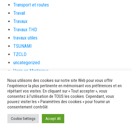
Transport et routes
Travail
Travaux
Travaux THD
travaux utiles
TSUNAMI
TZCLD
uncategorized
Venir en Martinique
Video
Nous utilisons des cookies sur notre site Web pour vous offrir
l'expérience la plus pertinente en mémorisant vos préférences et en
vidététladjéko
répétant vos visites. En cliquant sur « Tout accepter », vous
Vie Municipale
consentez à l'utilisation de TOUS les cookies. Cependant, vous
pouvez visiter les « Paramètres des cookies » pour fournir un
Viechere
consentement contrôlé.
vigilanceROUGE
Cookie Settings
Accept All
Village artisanal
Village artisanal et commercial