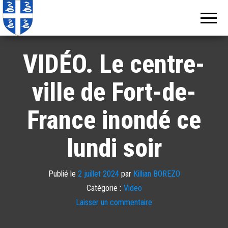
Echos de
Information
locale de
Martinique
Martinique
VIDÉO. Le centre-
ville de Fort-de-
France inondé ce
lundi soir
Publié le
2 juillet 2024
par
Killian BOREZO
Catégorie :
Video
Laisser un commentaire