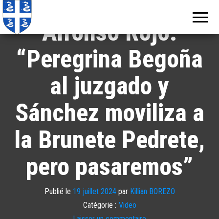
Echos de
Information
locale de
Martinique
Alfonso Rojo:
Martinique
“Peregrina Begoña
al juzgado y
Sánchez moviliza a
la Brunete Pedrete,
pero pasaremos”
Publié le
19 juillet 2024
par
Killian BOREZO
Catégorie :
Video
Laisser un commentaire