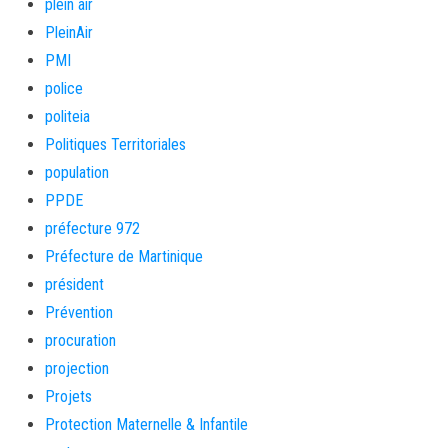
plein air
PleinAir
PMI
police
politeia
Politiques Territoriales
population
PPDE
préfecture 972
Préfecture de Martinique
président
Prévention
procuration
projection
Projets
Protection Maternelle & Infantile