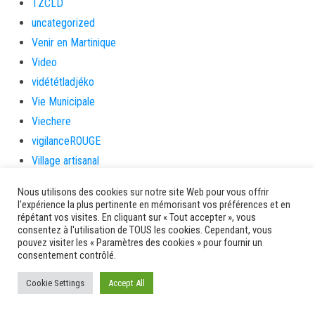
TZCLD
uncategorized
Venir en Martinique
Video
vidététladjéko
Vie Municipale
Viechere
vigilanceROUGE
Village artisanal
Village artisanal et commercial
Nous utilisons des cookies sur notre site Web pour vous offrir
ville de la trinité
l'expérience la plus pertinente en mémorisant vos préférences et en
répétant vos visites. En cliquant sur « Tout accepter », vous
villedelesansesdarlet
consentez à l'utilisation de TOUS les cookies. Cependant, vous
voiles
pouvez visiter les « Paramètres des cookies » pour fournir un
consentement contrôlé.
voitures en papier
vote
Cookie Settings
Accept All
Yolibébé