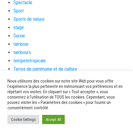
Spectacle
Sport
Sports de nature
stage
Survie
tambour
tambours
tempetetropicale
Terres de patrimoine et de culture
Terres gourmandes
Nous utilisons des cookies sur notre site Web pour vous offrir
théâtre
l'expérience la plus pertinente en mémorisant vos préférences et en
répétant vos visites. En cliquant sur « Tout accepter », vous
Tourisme
consentez à l'utilisation de TOUS les cookies. Cependant, vous
toussaint
pouvez visiter les « Paramètres des cookies » pour fournir un
consentement contrôlé.
tradition
Transition Energétique
Cookie Settings
Accept All
Transport et routes