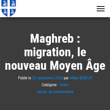
Echos de
Information
locale de
Martinique
Martinique
Maghreb :
migration, le
nouveau Moyen Âge
Publié le
22 septembre 2024
par
Killian BOREZO
Catégorie :
Video
Laisser un commentaire