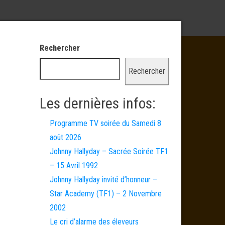
Rechercher
Rechercher
Les dernières infos:
Programme TV soirée du Samedi 8
août 2026
Johnny Hallyday – Sacrée Soirée TF1
– 15 Avril 1992
Johnny Hallyday invité d’honneur –
Star Academy (TF1) – 2 Novembre
2002
Le cri d’alarme des éleveurs