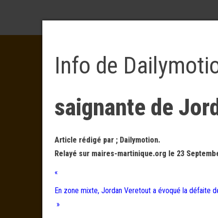
Info de Dailymoti
saignante de Jor
Article rédigé par ; Dailymotion.
Relayé sur maires-martinique.org le 23 Septembe
«
En zone mixte, Jordan Veretout a évoqué la défaite de
»