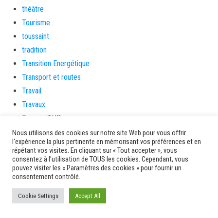
théâtre
Tourisme
toussaint
tradition
Transition Energétique
Transport et routes
Travail
Travaux
Travaux THD
travaux utiles
Nous utilisons des cookies sur notre site Web pour vous offrir
l'expérience la plus pertinente en mémorisant vos préférences et en
TSUNAMI
répétant vos visites. En cliquant sur « Tout accepter », vous
TZCLD
consentez à l'utilisation de TOUS les cookies. Cependant, vous
pouvez visiter les « Paramètres des cookies » pour fournir un
uncategorized
consentement contrôlé.
Venir en Martinique
Cookie Settings
Accept All
Video
vidététladjéko