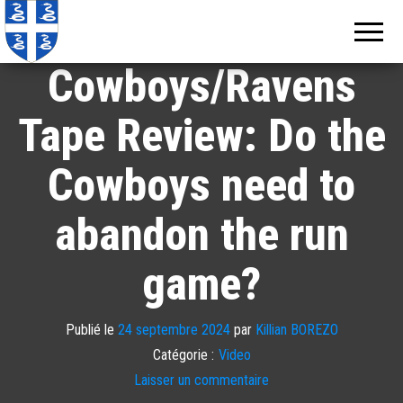
Echos de
Information
locale de
Martinique
Martinique
Cowboys/Ravens
Tape Review: Do the
Cowboys need to
abandon the run
game?
Publié le
24 septembre 2024
par
Killian BOREZO
Catégorie :
Video
Laisser un commentaire