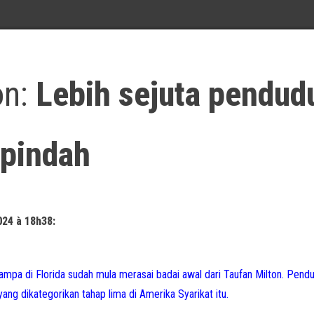
on:
Lebih sejuta pendud
rpindah
024 à 18h38:
Tampa di Florida sudah mula merasai badai awal dari Taufan Milton. Pend
ng dikategorikan tahap lima di Amerika Syarikat itu.