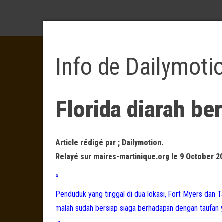
Info de Dailymoti
Florida diarah be
Article rédigé par ; Dailymotion.
Relayé sur maires-martinique.org le 9 October 2
«
Penduduk yang tinggal di dua lokasi, Fort Myers dan 
malah sudah bersiap siaga berhadapan dengan taufan ya
»