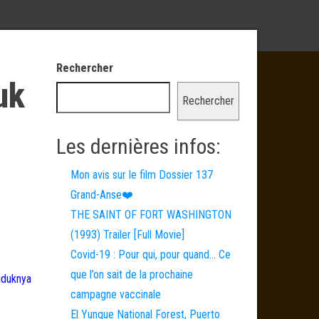
Rechercher
uk
Rechercher
Les dernières infos:
Mon avis sur le film Dossier 137
Grand-Anse❤️
THE SAINT OF FORT WASHINGTON
(1993) Trailer [Full Movie]
Covid-19 : Pour qui, pour quand… Ce
que l’on sait de la prochaine
uduknya
campagne vaccinale
El Yunque National Forest, Puerto