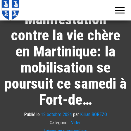
Echos de
Information
locale de
Martinique
Manifestation
Martinique
contre la vie chère
en Martinique: la
mobilisation se
poursuit ce samedi à
Fort-de…
Publié le
12 octobre 2024
par
Killian BOREZO
Catégorie :
Video
Laisser un commentaire