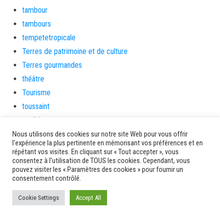
tambour
tambours
tempetetropicale
Terres de patrimoine et de culture
Terres gourmandes
théâtre
Tourisme
toussaint
tradition
Transition Energétique
Nous utilisons des cookies sur notre site Web pour vous offrir
l'expérience la plus pertinente en mémorisant vos préférences et en
Transport et routes
répétant vos visites. En cliquant sur « Tout accepter », vous
consentez à l'utilisation de TOUS les cookies. Cependant, vous
Travail
pouvez visiter les « Paramètres des cookies » pour fournir un
Travaux
consentement contrôlé.
Travaux THD
Cookie Settings
Accept All
travaux utiles
TSUNAMI