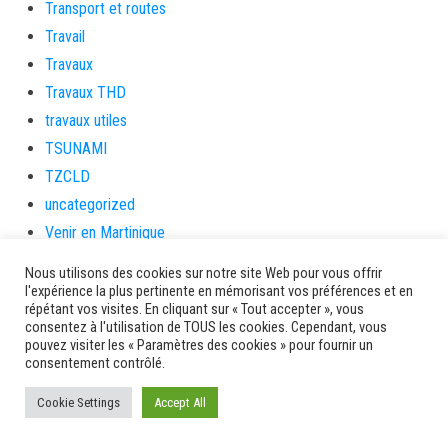
Transport et routes
Travail
Travaux
Travaux THD
travaux utiles
TSUNAMI
TZCLD
uncategorized
Venir en Martinique
Video
Nous utilisons des cookies sur notre site Web pour vous offrir
vidététladjéko
l'expérience la plus pertinente en mémorisant vos préférences et en
répétant vos visites. En cliquant sur « Tout accepter », vous
Vie Municipale
consentez à l'utilisation de TOUS les cookies. Cependant, vous
Viechere
pouvez visiter les « Paramètres des cookies » pour fournir un
consentement contrôlé.
vigilanceROUGE
Village artisanal
Cookie Settings
Accept All
Village artisanal et commercial