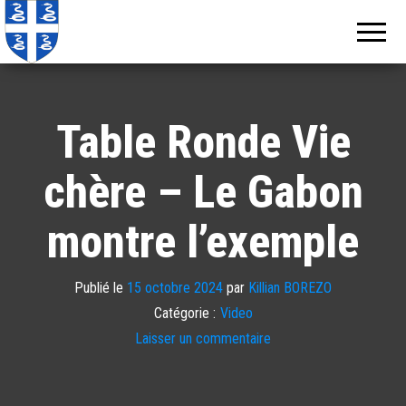
Echos de
Information
locale de
Martinique
Martinique
Table Ronde Vie
chère – Le Gabon
montre l’exemple
Publié le
15 octobre 2024
par
Killian BOREZO
Catégorie :
Video
Laisser un commentaire