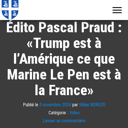
Echos de
Information
locale de
Martinique
Martinique
Édito Pascal Praud :
«Trump est à
l’Amérique ce que
Marine Le Pen est à
la France»
Publié le
5 novembre 2024
par
Killian BOREZO
Catégorie :
Video
Laisser un commentaire