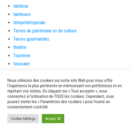
tambour
tambours
tempetetropicale
Terres de patrimoine et de culture
Terres gourmandes
théâtre
Tourisme
toussaint
tradition
Transition Energétique
Nous utilisons des cookies sur notre site Web pour vous offrir
l'expérience la plus pertinente en mémorisant vos préférences et en
Transport et routes
répétant vos visites. En cliquant sur « Tout accepter », vous
consentez à l'utilisation de TOUS les cookies. Cependant, vous
Travail
pouvez visiter les « Paramètres des cookies » pour fournir un
Travaux
consentement contrôlé.
Travaux THD
Cookie Settings
Accept All
travaux utiles
TSUNAMI