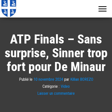
Echos de
Information
locale de
Martinique
Martinique
ATP Finals – Sans
surprise, Sinner trop
fort pour De Minaur
Publié le
10 novembre 2024
par
Killian BOREZO
Catégorie :
Video
Laisser un commentaire