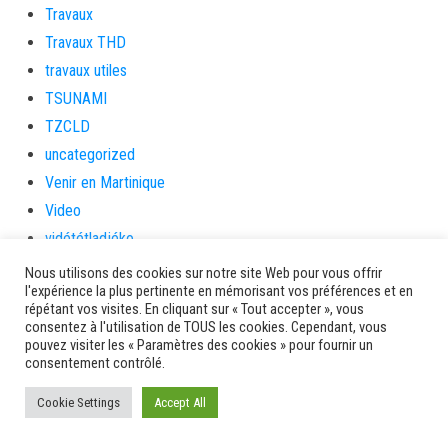
Travaux
Travaux THD
travaux utiles
TSUNAMI
TZCLD
uncategorized
Venir en Martinique
Video
vidététladjéko
Vie Municipale
Nous utilisons des cookies sur notre site Web pour vous offrir
l'expérience la plus pertinente en mémorisant vos préférences et en
Viechere
répétant vos visites. En cliquant sur « Tout accepter », vous
vigilanceROUGE
consentez à l'utilisation de TOUS les cookies. Cependant, vous
pouvez visiter les « Paramètres des cookies » pour fournir un
Village artisanal
consentement contrôlé.
Village artisanal et commercial
Cookie Settings
Accept All
ville de la trinité
villedelesansesdarlet