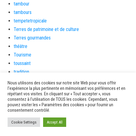
tambour
tambours
tempetetropicale
Terres de patrimoine et de culture
Terres gourmandes
théâtre
Tourisme
toussaint
tradition
Transition Energétique
Nous utilisons des cookies sur notre site Web pour vous offrir
l'expérience la plus pertinente en mémorisant vos préférences et en
Transport et routes
répétant vos visites. En cliquant sur « Tout accepter », vous
Travail
consentez à l'utilisation de TOUS les cookies. Cependant, vous
pouvez visiter les « Paramètres des cookies » pour fournir un
Travaux
consentement contrôlé.
Travaux THD
Cookie Settings
travaux utiles
Accept All
TSUNAMI