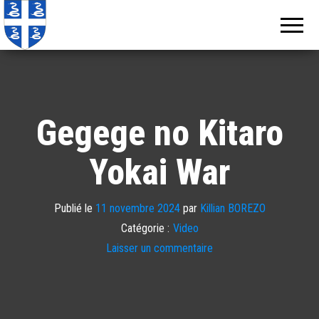
Echos de
Information
locale de
Martinique
Martinique
Gegege no Kitaro
Yokai War
Publié le
11 novembre 2024
par
Killian BOREZO
Catégorie :
Video
Laisser un commentaire