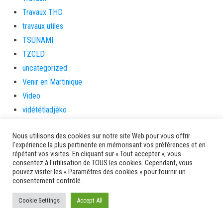
Travaux THD
travaux utiles
TSUNAMI
TZCLD
uncategorized
Venir en Martinique
Video
vidététladjéko
Vie Municipale
Nous utilisons des cookies sur notre site Web pour vous offrir
Viechere
l'expérience la plus pertinente en mémorisant vos préférences et en
vigilanceROUGE
répétant vos visites. En cliquant sur « Tout accepter », vous
consentez à l'utilisation de TOUS les cookies. Cependant, vous
Village artisanal
pouvez visiter les « Paramètres des cookies » pour fournir un
Village artisanal et commercial
consentement contrôlé.
ville de la trinité
Cookie Settings
Accept All
villedelesansesdarlet
voiles