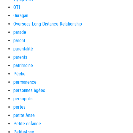
OTI
Ouragan
Overseas Long Distance Relationship
parade
parent
parentalité
parents
patrimoine
Pêche
permanence
personnes âgées
persopolis
pertes
petite Anse
Petite enfance
PetiteAnse