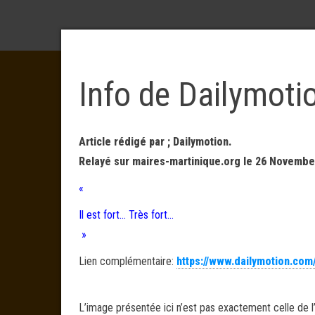
Info de Dailymoti
Article rédigé par ; Dailymotion.
Relayé sur maires-martinique.org le 26 Novembe
«
Il est fort… Très fort…
»
Lien complémentaire:
https://www.dailymotion.com
L’image présentée ici n’est pas exactement celle de l’