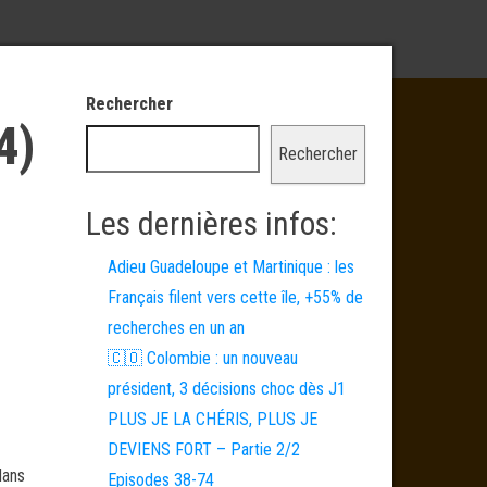
Rechercher
4)
Rechercher
Les dernières infos:
Adieu Guadeloupe et Martinique : les
Français filent vers cette île, +55% de
recherches en un an
🇨🇴 Colombie : un nouveau
président, 3 décisions choc dès J1
PLUS JE LA CHÉRIS, PLUS JE
DEVIENS FORT – Partie 2/2
dans
Episodes 38-74