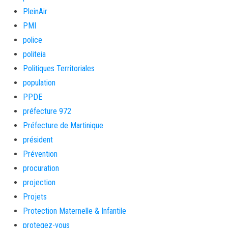
PleinAir
PMI
police
politeia
Politiques Territoriales
population
PPDE
préfecture 972
Préfecture de Martinique
président
Prévention
procuration
projection
Projets
Protection Maternelle & Infantile
protegez-vous