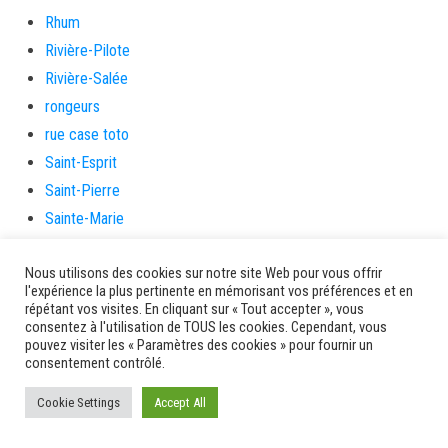
Rhum
Rivière-Pilote
Rivière-Salée
rongeurs
rue case toto
Saint-Esprit
Saint-Pierre
Sainte-Marie
santé
Nous utilisons des cookies sur notre site Web pour vous offrir
Santé et prévention
l'expérience la plus pertinente en mémorisant vos préférences et en
Saveurs artisanes
répétant vos visites. En cliquant sur « Tout accepter », vous
consentez à l'utilisation de TOUS les cookies. Cependant, vous
Schœlcher
pouvez visiter les « Paramètres des cookies » pour fournir un
Scolarité
consentement contrôlé.
sécurité
Cookie Settings
Accept All
Séniors
Service culture, sport et associations