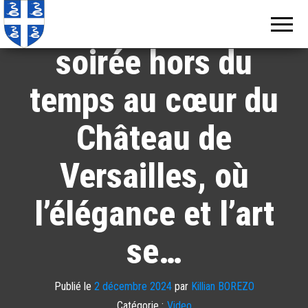
Echos de
Information
Plongez dans une
locale de
Martinique
Martinique
soirée hors du
temps au cœur du
Château de
Versailles, où
l’élégance et l’art
se…
Publié le
2 décembre 2024
par
Killian BOREZO
Catégorie :
Video