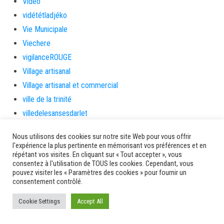
Video
vidététladjéko
Vie Municipale
Viechere
vigilanceROUGE
Village artisanal
Village artisanal et commercial
ville de la trinité
villedelesansesdarlet
voiles
Nous utilisons des cookies sur notre site Web pour vous offrir
voitures en papier
l'expérience la plus pertinente en mémorisant vos préférences et en
répétant vos visites. En cliquant sur « Tout accepter », vous
vote
consentez à l'utilisation de TOUS les cookies. Cependant, vous
Yolibébé
pouvez visiter les « Paramètres des cookies » pour fournir un
consentement contrôlé.
Ancien site AMM
Cookie Settings
Accept All