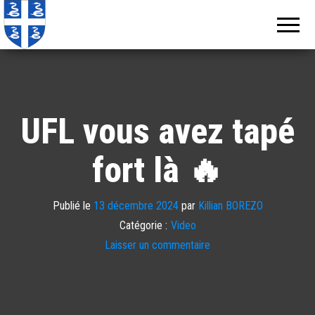
Echos de
Information
locale de
Martinique
Martinique
UFL vous avez tapé
fort là 🔥
Publié le
13 décembre 2024
par
Killian BOREZO
Catégorie :
Video
Laisser un commentaire