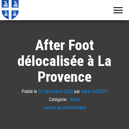
Echos de
Information
locale de
Martinique
Martinique
After Foot
délocalisée à La
Provence
Publié le
20 décembre 2024
par
Killian BOREZO
Catégorie :
Video
Laisser un commentaire