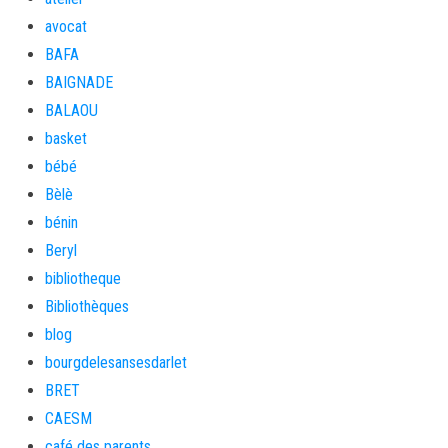
avocat
BAFA
BAIGNADE
BALAOU
basket
bébé
Bèlè
bénin
Beryl
bibliotheque
Bibliothèques
blog
bourgdelesansesdarlet
BRET
CAESM
café des parents