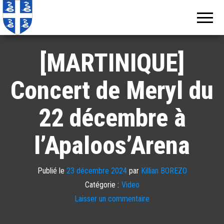
Echos de
Information
locale de
Martinique
Martinique
[MARTINIQUE]
Concert de Meryl du
22 décembre à
l’Apaloos’Arena
Publié le
23 décembre 2024
par
Killian BOREZO
Catégorie :
Video
Laisser un commentaire