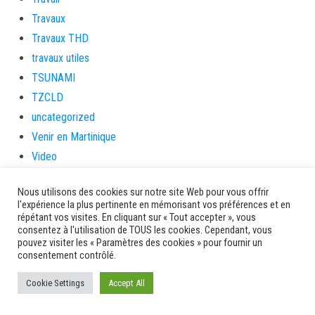
Travaux
Travaux THD
travaux utiles
TSUNAMI
TZCLD
uncategorized
Venir en Martinique
Video
vidététladjéko
Nous utilisons des cookies sur notre site Web pour vous offrir
Vie Municipale
l'expérience la plus pertinente en mémorisant vos préférences et en
Viechere
répétant vos visites. En cliquant sur « Tout accepter », vous
consentez à l'utilisation de TOUS les cookies. Cependant, vous
vigilanceROUGE
pouvez visiter les « Paramètres des cookies » pour fournir un
Village artisanal
consentement contrôlé.
Village artisanal et commercial
Cookie Settings
Accept All
ville de la trinité
villedelesansesdarlet