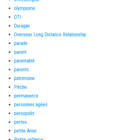
olympisme
OTI
Ouragan
Overseas Long Distance Relationship
parade
parent
parentalité
parents
patrimoine
Pêche
permanence
personnes âgées
persopolis
pertes
petite Anse
Petite enfance