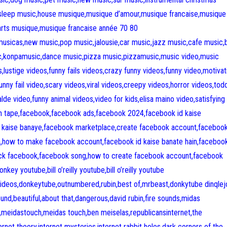
sleep music,house musique,musique d’amour,musique francaise,musique
 arts musique,musique francaise année 70 80
musicas,new music,pop music,jalousie,car music,jazz music,cafe music,
c,konpamusic,dance music,pizza music,pizzamusic,music video,music
s,lustige videos,funny fails videos,crazy funny videos,funny video,motivat
funny fail video,scary videos,viral videos,creepy videos,horror videos,tod
lde video,funny animal videos,video for kids,elisa maino video,satisfying
on tape,facebook,facebook ads,facebook 2024,facebook id kaise
t kaise banaye,facebook marketplace,create facebook account,facebook
ka,how to make facebook account,facebook id kaise banate hain,faceboo
ck facebook,facebook song,how to create facebook account,facebook
y youtube,bill o’reilly youtube,bill o’reilly youtube
videos,donkeytube,outnumbered,rubin,best of,mrbeast,donkytube dinqle
ound,beautiful,about that,dangerous,david rubin,fire sounds,midas
s,meidastouch,meidas touch,ben meiselas,republicansinternet,the
ternet theory,internet mysteries,internet rabbit holes,dark corners of the