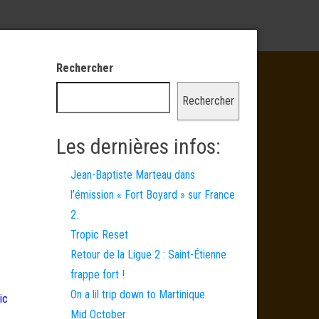
Rechercher
Rechercher
Les dernières infos:
Jean-Baptiste Marteau dans
l’émission « Fort Boyard » sur France
2.
Tropic Reset
Retour de la Ligue 2 : Saint-Étienne
frappe fort !
On a lil trip down to Martinique
ic
Mid October