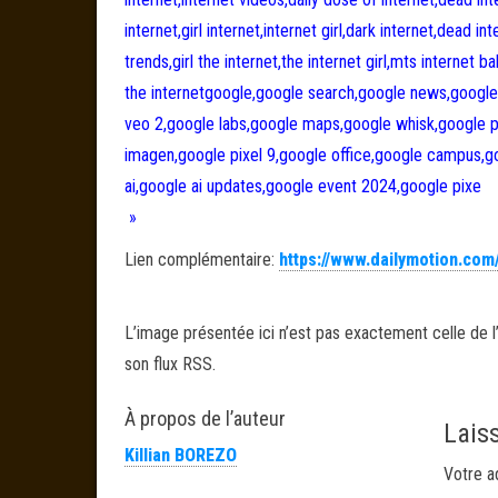
internet,girl internet,internet girl,dark internet,dead i
trends,girl the internet,the internet girl,mts internet ba
the internetgoogle,google search,google news,google 
veo 2,google labs,google maps,google whisk,google 
imagen,google pixel 9,google office,google campus,g
ai,google ai updates,google event 2024,google pixe
»
Lien complémentaire:
https://www.dailymotion.com
L’image présentée ici n’est pas exactement celle de l’
son flux RSS.
À propos de l’auteur
Lais
Killian BOREZO
Votre a