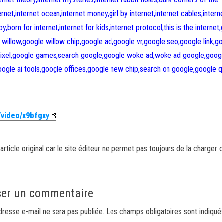
nternet,internet ocean,internet money,girl by internet,internet cables,intern
by,born for internet,internet for kids,internet protocol,this is the internet,
willow,google willow chip,google ad,google vr,google seo,google link,g
pixel,google games,search google,google woke ad,woke ad google,goog
oogle ai tools,google offices,google new chip,search on google,google 
/video/x9bfgxy
article original car le site éditeur ne permet pas toujours de la charger 
ser un commentaire
dresse e-mail ne sera pas publiée.
Les champs obligatoires sont indiqu