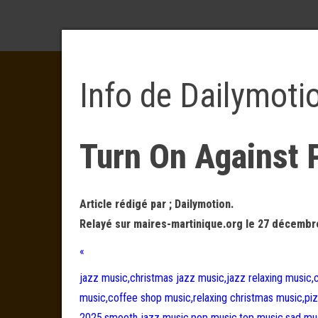
Info de Dailymoti
Turn On Against 
Article rédigé par ; Dailymotion.
Relayé sur maires-martinique.org le 27 décembr
«
jazz music,christmas jazz music,jazz relaxing music,
music,coffee shop music,relaxing christmas music,pi
2025,smooth jazz music,pop music,top music,sad mus