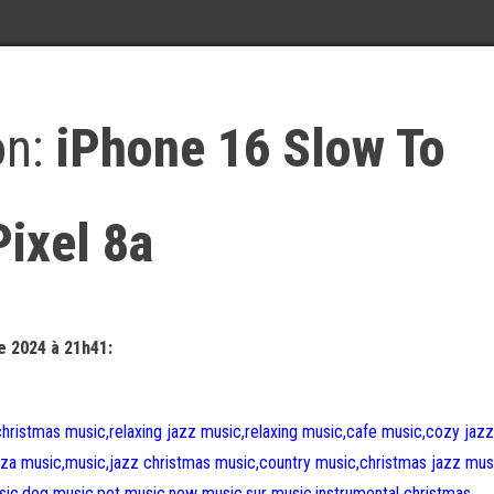
on:
iPhone 16 Slow To
Pixel 8a
e 2024 à 21h41:
christmas music,relaxing jazz music,relaxing music,cafe music,cozy jazz
zza music,music,jazz christmas music,country music,christmas jazz mus
ic,dog music,pet music,new music,sur music,instrumental christmas