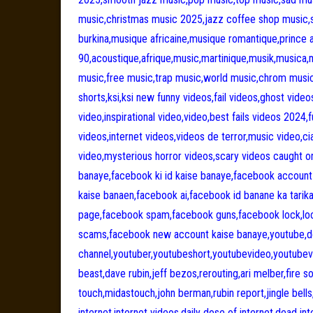
music,christmas music 2025,jazz coffee shop music,
burkina,musique africaine,musique romantique,prince
90,acoustique,afrique,music,martinique,musik,musica,
music,free music,trap music,world music,chrom musi
shorts,ksi,ksi new funny videos,fail videos,ghost video
video,inspirational video,video,best fails videos 2024,
videos,internet videos,videos de terror,music video,cia
video,mysterious horror videos,scary videos caught 
banaye,facebook ki id kaise banaye,facebook accoun
kaise banaen,facebook ai,facebook id banane ka tari
page,facebook spam,facebook guns,facebook lock,lo
scams,facebook new account kaise banaye,youtube,donke
channel,youtuber,youtubeshort,youtubevideo,youtube
beast,dave rubin,jeff bezos,rerouting,ari melber,fire s
touch,midastouch,john berman,rubin report,jingle bell
internet,internet videos,daily dose of internet,dead in