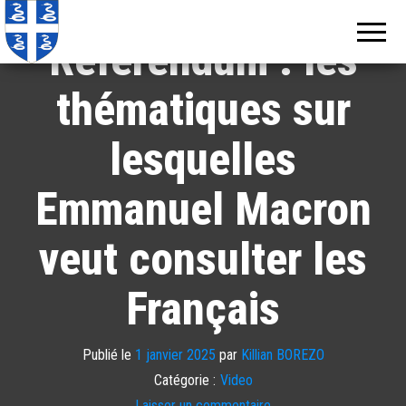
Echos de
Information
locale de
Martinique
Référendum : les
Martinique
thématiques sur
lesquelles
Emmanuel Macron
veut consulter les
Français
Publié le
1 janvier 2025
par
Killian BOREZO
Catégorie :
Video
Laisser un commentaire