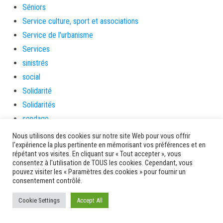
Séniors
Service culture, sport et associations
Service de l'urbanisme
Services
sinistrés
social
Solidarité
Solidarités
sondage
souris
Nous utilisons des cookies sur notre site Web pour vous offrir
l'expérience la plus pertinente en mémorisant vos préférences et en
soutien
répétant vos visites. En cliquant sur « Tout accepter », vous
soutienàlaparentalité
consentez à l'utilisation de TOUS les cookies. Cependant, vous
pouvez visiter les « Paramètres des cookies » pour fournir un
Spectacle
consentement contrôlé.
Sport
Cookie Settings
Accept All
Sports de nature
stage