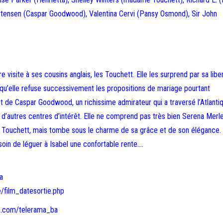
ortensen (Caspar Goodwood), Valentina Cervi (Pansy Osmond), Sir John
 visite à ses cousins anglais, les Touchett. Elle les surprend par sa libe
si qu’elle refuse successivement les propositions de mariage pourtant
t de Caspar Goodwood, un richissime admirateur qui a traversé l’Atlanti
 d’autres centres d’intérêt. Elle ne comprend pas très bien Serena Merle
 Touchett, mais tombe sous le charme de sa grâce et de son élégance. 
 soin de léguer à Isabel une confortable rente….
a
e/film_datesortie.php
on.com/telerama_ba