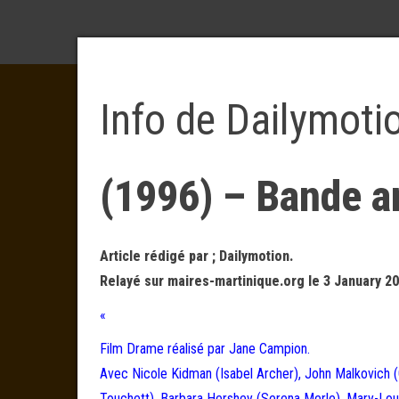
Info de Dailymoti
(1996) – Bande 
Article rédigé par ; Dailymotion.
Relayé sur maires-martinique.org le 3 January 20
«
Film Drame réalisé par Jane Campion.
Avec Nicole Kidman (Isabel Archer), John Malkovich (
Touchett), Barbara Hershey (Serena Merle), Mary-Loui