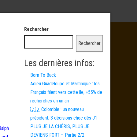
Rechercher
Rechercher
Les dernières infos:
Born To Buck
Adieu Guadeloupe et Martinique : les
Français filent vers cette île, +55% de
recherches en un an
🇨🇴 Colombie : un nouveau
président, 3 décisions choc dès J1
PLUS JE LA CHÉRIS, PLUS JE
Ralph
DEVIENS FORT – Partie 2/2
(Lord