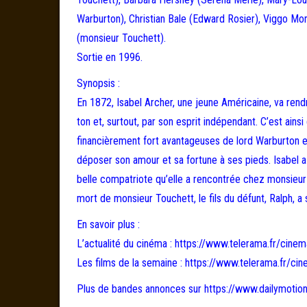
Warburton), Christian Bale (Edward Rosier), Viggo M
(monsieur Touchett).
Sortie en 1996.
Synopsis :
En 1872, Isabel Archer, une jeune Américaine, va rendre
ton et, surtout, par son esprit indépendant. C’est ain
financièrement fort avantageuses de lord Warburton e
déposer son amour et sa fortune à ses pieds. Isabel a
belle compatriote qu’elle a rencontrée chez monsieur
mort de monsieur Touchett, le fils du défunt, Ralph, a
En savoir plus :
L’actualité du cinéma : https://www.telerama.fr/cinem
Les films de la semaine : https://www.telerama.fr/cin
Plus de bandes annonces sur https://www.dailymoti