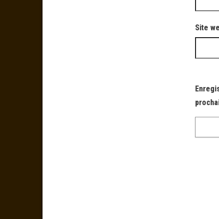
Site w
Enregi
procha