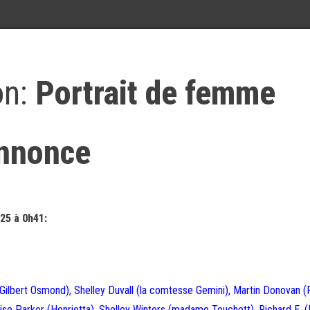
on:
Portrait de femme
annonce
25 à 0h41:
Gilbert Osmond), Shelley Duvall (la comtesse Gemini), Martin Donovan (
se Parker (Henrietta), Shelley Winters (madame Touchett), Richard E. 