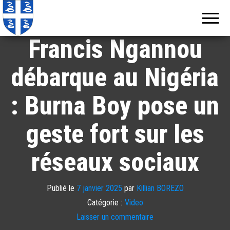
Echos de
Information
locale de
Martinique
Martinique
Francis Ngannou
débarque au Nigéria
: Burna Boy pose un
geste fort sur les
réseaux sociaux
Publié le
7 janvier 2025
par
Killian BOREZO
Catégorie :
Video
Laisser un commentaire