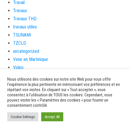
Travail
Travaux
Travaux THD
travaux utiles
TSUNAMI
TZCLD
uncategorized
Venir en Martinique
Video
vidététladjéko
Nous utilisons des cookies sur notre site Web pour vous offrir
Vie Municipale
l'expérience la plus pertinente en mémorisant vos préférences et en
répétant vos visites. En cliquant sur « Tout accepter », vous
Viechere
consentez à l'utilisation de TOUS les cookies. Cependant, vous
vigilanceROUGE
pouvez visiter les « Paramètres des cookies » pour fournir un
consentement contrôlé.
Village artisanal
Village artisanal et commercial
Cookie Settings
Accept All
ville de la trinité