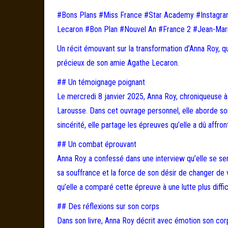
#Bons Plans #Miss France #Star Academy #Instagra
Lecaron #Bon Plan #Nouvel An #France 2 #Jean-Mari
Un récit émouvant sur la transformation d’Anna Roy, qu
précieux de son amie Agathe Lecaron.
## Un témoignage poignant
Le mercredi 8 janvier 2025, Anna Roy, chroniqueuse à 
Larousse. Dans cet ouvrage personnel, elle aborde so
sincérité, elle partage les épreuves qu’elle a dû affron
## Un combat éprouvant
Anna Roy a confessé dans une interview qu’elle se sen
sa souffrance et la force de son désir de changer de vi
qu’elle a comparé cette épreuve à une lutte plus diffic
## Des réflexions sur son corps
Dans son livre, Anna Roy décrit avec émotion son co