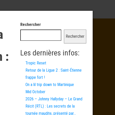
Rechercher
a
Rechercher
Les dernières infos:
 :
Tropic Reset
Retour de la Ligue 2 : Saint-Étienne
frappe fort !
On a lil trip down to Martinique
Mid October
2026 – Johnny Hallyday – Le Grand
Récit (RTL) : Les secrets de la
tournée maudite, présenté par…