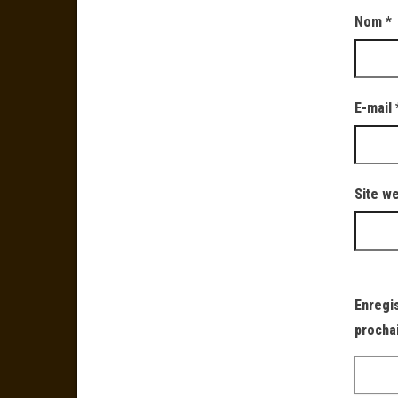
Nom
*
E-mail
Site w
Enregi
procha