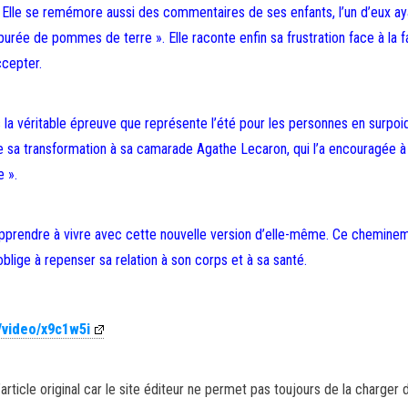
Elle se remémore aussi des commentaires de ses enfants, l’un d’eux aya
 purée de pommes de terre ». Elle raconte enfin sa frustration face à la
ccepter.
as la véritable épreuve que représente l’été pour les personnes en surpoid
 de sa transformation à sa camarade Agathe Lecaron, qui l’a encouragée 
e ».
apprendre à vivre avec cette nouvelle version d’elle-même. Ce chemine
oblige à repenser sa relation à son corps et à sa santé.
/video/x9c1w5i
article original car le site éditeur ne permet pas toujours de la charger 