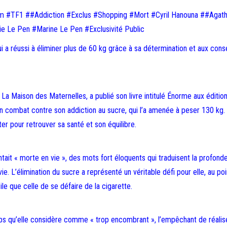
m #TF1 ##Addiction #Exclus #Shopping #Mort #Cyril Hanouna ##Agat
e Le Pen #Marine Le Pen #Exclusivité Public
i a réussi à éliminer plus de 60 kg grâce à sa détermination et aux conse
La Maison des Maternelles, a publié son livre intitulé Énorme aux éditio
n combat contre son addiction au sucre, qui l’a amenée à peser 130 kg.
ter pour retrouver sa santé et son équilibre.
tait « morte en vie », des mots fort éloquents qui traduisent la profond
e. L’élimination du sucre a représenté un véritable défi pour elle, au poi
ile que celle de se défaire de la cigarette.
rps qu’elle considère comme « trop encombrant », l’empêchant de réalis