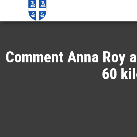
Echos de
Information
locale de
Martinique
Martinique
Comment Anna Roy a t
60 ki