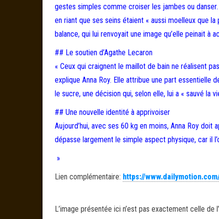
gestes simples comme croiser les jambes ou danser. 
en riant que ses seins étaient « aussi moelleux que la
balance, qui lui renvoyait une image qu’elle peinait à a
## Le soutien d’Agathe Lecaron
« Ceux qui craignent le maillot de bain ne réalisent p
explique Anna Roy. Elle attribue une part essentielle
le sucre, une décision qui, selon elle, lui a « sauvé la vi
## Une nouvelle identité à apprivoiser
Aujourd’hui, avec ses 60 kg en moins, Anna Roy doit 
dépasse largement le simple aspect physique, car il l’
»
Lien complémentaire:
https://www.dailymotion.com
L’image présentée ici n’est pas exactement celle de l’