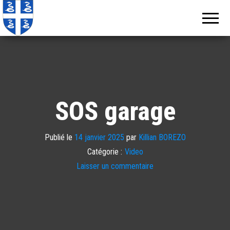
Echos de
Information
locale de
Martinique
Martinique
SOS garage
Publié le
14 janvier 2025
par
Killian BOREZO
Catégorie :
Video
Laisser un commentaire