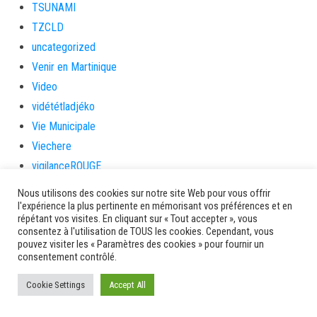
TSUNAMI
TZCLD
uncategorized
Venir en Martinique
Video
vidététladjéko
Vie Municipale
Viechere
vigilanceROUGE
Village artisanal
Nous utilisons des cookies sur notre site Web pour vous offrir
Village artisanal et commercial
l'expérience la plus pertinente en mémorisant vos préférences et en
répétant vos visites. En cliquant sur « Tout accepter », vous
ville de la trinité
consentez à l'utilisation de TOUS les cookies. Cependant, vous
pouvez visiter les « Paramètres des cookies » pour fournir un
villedelesansesdarlet
consentement contrôlé.
voiles
voitures en papier
Cookie Settings
Accept All
vote