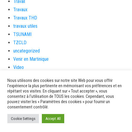
Travail
Travaux
Travaux THD
travaux utiles
TSUNAMI
TZCLD
uncategorized
Venir en Martinique
Video
vidététladjéko
Nous utilisons des cookies sur notre site Web pour vous offrir
Vie Municipale
l'expérience la plus pertinente en mémorisant vos préférences et en
répétant vos visites. En cliquant sur « Tout accepter », vous
Viechere
consentez à l'utilisation de TOUS les cookies. Cependant, vous
vigilanceROUGE
pouvez visiter les « Paramètres des cookies » pour fournir un
consentement contrôlé.
Village artisanal
Village artisanal et commercial
Cookie Settings
Accept All
ville de la trinité