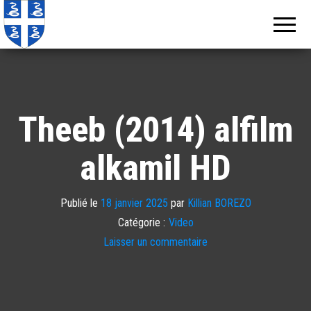
Echos de
Information
locale de
Martinique
Martinique
Theeb (2014) alfilm
alkamil HD
Publié le
18 janvier 2025
par
Killian BOREZO
Catégorie :
Video
Laisser un commentaire