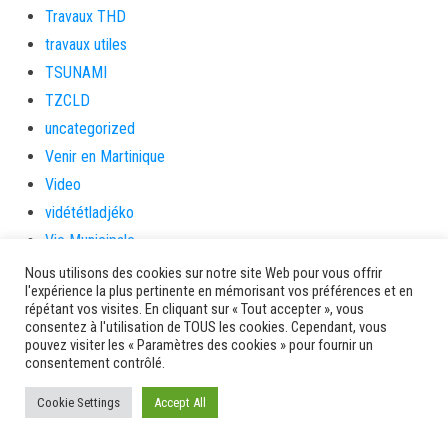
Travaux THD
travaux utiles
TSUNAMI
TZCLD
uncategorized
Venir en Martinique
Video
vidététladjéko
Vie Municipale
Viechere
Nous utilisons des cookies sur notre site Web pour vous offrir
l'expérience la plus pertinente en mémorisant vos préférences et en
vigilanceROUGE
répétant vos visites. En cliquant sur « Tout accepter », vous
Village artisanal
consentez à l'utilisation de TOUS les cookies. Cependant, vous
pouvez visiter les « Paramètres des cookies » pour fournir un
Village artisanal et commercial
consentement contrôlé.
ville de la trinité
Cookie Settings
Accept All
villedelesansesdarlet
voiles