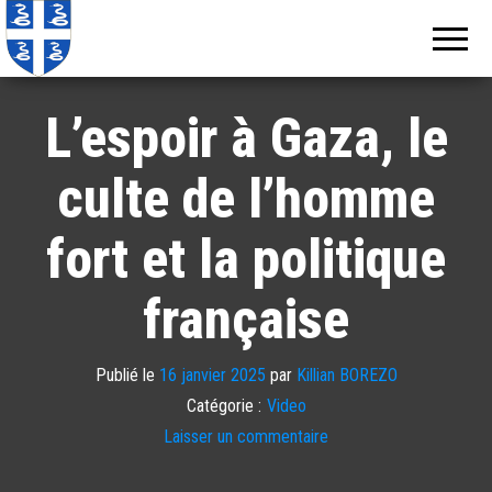
Echos de
Information
locale de
Martinique
Martinique
L’espoir à Gaza, le
culte de l’homme
fort et la politique
française
Publié le
16 janvier 2025
par
Killian BOREZO
Catégorie :
Video
Laisser un commentaire