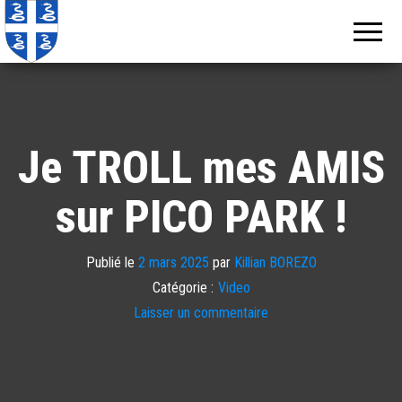
Echos de
Information
locale de
Martinique
Martinique
Je TROLL mes AMIS
sur PICO PARK !
Publié le
2 mars 2025
par
Killian BOREZO
Catégorie :
Video
Laisser un commentaire