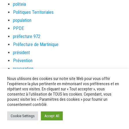
politeia
Politiques Territoriales
population
PPDE
préfecture 972
Préfecture de Martinique
président
Prévention
procuration
projection
Nous utilisons des cookies sur notre site Web pour vous offrir
l'expérience la plus pertinente en mémorisant vos préférences et en
Projets
répétant vos visites. En cliquant sur « Tout accepter », vous
Protection Maternelle & Infantile
consentez à l'utilisation de TOUS les cookies. Cependant, vous
pouvez visiter les « Paramètres des cookies » pour fournir un
protegez-vous
consentement contrôlé.
psychologue
Cookie Settings
Accept All
QUALITE
qualité des eaux