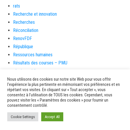
rats
Recherche et innovation
Recherches
Réconciliation
RenovFDF
République
Ressources humaines
Résultats des courses – PMU
réunion publique
revolution
Nous utilisons des cookies sur notre site Web pour vous offrir
l'expérience la plus pertinente en mémorisant vos préférences et en
Rhum
répétant vos visites. En cliquant sur « Tout accepter », vous
consentez à l'utilisation de TOUS les cookies. Cependant, vous
Rivière-Pilote
pouvez visiter les « Paramètres des cookies » pour fournir un
Rivière-Salée
consentement contrôlé.
rongeurs
Cookie Settings
Accept All
rue case toto
Saint-Esprit