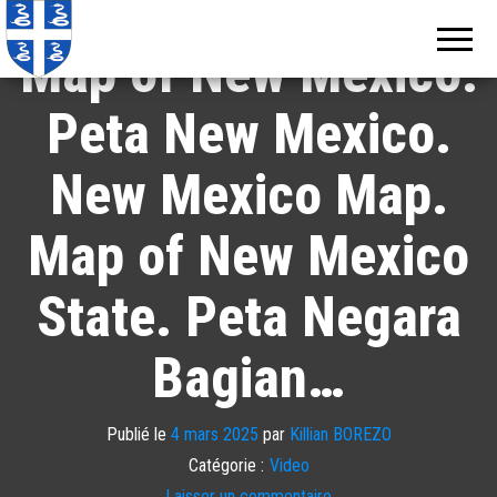
Echos de
Information
locale de
Martinique
Map of New Mexico.
Martinique
Peta New Mexico.
New Mexico Map.
Map of New Mexico
State. Peta Negara
Bagian…
Publié le
4 mars 2025
par
Killian BOREZO
Catégorie :
Video
Laisser un commentaire