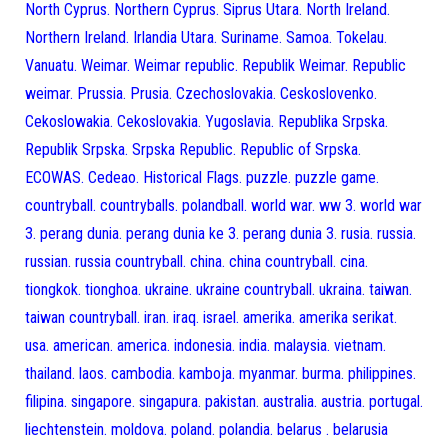
North Cyprus. Northern Cyprus. Siprus Utara. North Ireland.
Northern Ireland. Irlandia Utara. Suriname. Samoa. Tokelau.
Vanuatu. Weimar. Weimar republic. Republik Weimar. Republic
weimar. Prussia. Prusia. Czechoslovakia. Ceskoslovenko.
Cekoslowakia. Cekoslovakia. Yugoslavia. Republika Srpska.
Republik Srpska. Srpska Republic. Republic of Srpska.
ECOWAS. Cedeao. Historical Flags. puzzle. puzzle game.
countryball. countryballs. polandball. world war. ww 3. world war
3. perang dunia. perang dunia ke 3. perang dunia 3. rusia. russia.
russian. russia countryball. china. china countryball. cina.
tiongkok. tionghoa. ukraine. ukraine countryball. ukraina. taiwan.
taiwan countryball. iran. iraq. israel. amerika. amerika serikat.
usa. american. america. indonesia. india. malaysia. vietnam.
thailand. laos. cambodia. kamboja. myanmar. burma. philippines.
filipina. singapore. singapura. pakistan. australia. austria. portugal.
liechtenstein. moldova. poland. polandia. belarus . belarusia