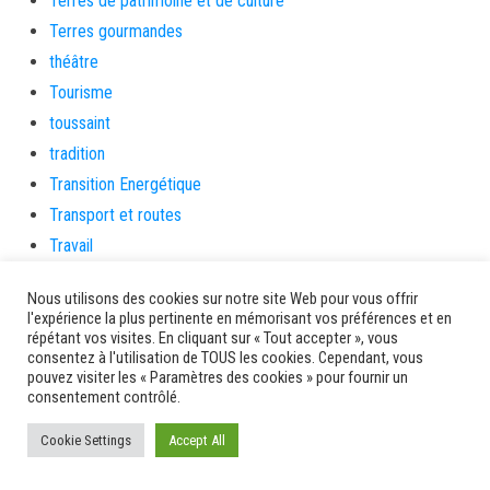
Terres de patrimoine et de culture
Terres gourmandes
théâtre
Tourisme
toussaint
tradition
Transition Energétique
Transport et routes
Travail
Travaux
Nous utilisons des cookies sur notre site Web pour vous offrir
Travaux THD
l'expérience la plus pertinente en mémorisant vos préférences et en
travaux utiles
répétant vos visites. En cliquant sur « Tout accepter », vous
consentez à l'utilisation de TOUS les cookies. Cependant, vous
TSUNAMI
pouvez visiter les « Paramètres des cookies » pour fournir un
consentement contrôlé.
TZCLD
uncategorized
Cookie Settings
Accept All
Venir en Martinique