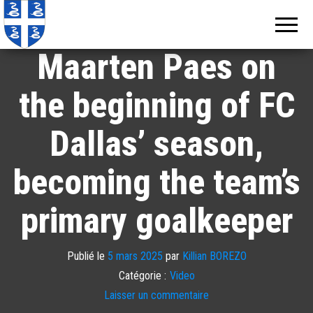
Echos de
Information
locale de
Martinique
Martinique
Maarten Paes on
the beginning of FC
Dallas’ season,
becoming the team’s
primary goalkeeper
Publié le
5 mars 2025
par
Killian BOREZO
Catégorie :
Video
Laisser un commentaire