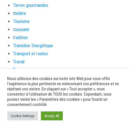
Terres gourmandes
théâtre
Tourisme
toussaint
tradition
Transition Energétique
Transport et routes
Travail
Travaux
Travaux THD
Nous utilisons des cookies sur notre site Web pour vous offrir
l'expérience la plus pertinente en mémorisant vos préférences et en
travaux utiles
répétant vos visites. En cliquant sur « Tout accepter », vous
TSUNAMI
consentez à l'utilisation de TOUS les cookies. Cependant, vous
pouvez visiter les « Paramètres des cookies » pour fournir un
TZCLD
consentement contrôlé.
uncategorized
Cookie Settings
Accept All
Venir en Martinique
Video