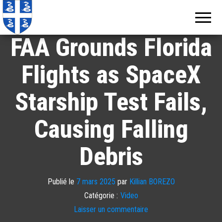
Echos de
Information
locale de
Martinique
Martinique
FAA Grounds Florida
Flights as SpaceX
Starship Test Fails,
Causing Falling
Debris
Publié le
7 mars 2025
par
Killian BOREZO
Catégorie :
Video
Laisser un commentaire