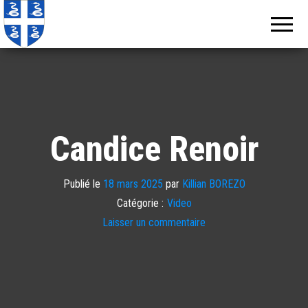
Echos de
Information
locale de
Martinique
Martinique
Candice Renoir
Publié le
18 mars 2025
par
Killian BOREZO
Catégorie :
Video
Laisser un commentaire