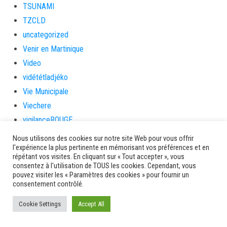
TSUNAMI
TZCLD
uncategorized
Venir en Martinique
Video
vidététladjéko
Vie Municipale
Viechere
vigilanceROUGE
Village artisanal
Nous utilisons des cookies sur notre site Web pour vous offrir
l'expérience la plus pertinente en mémorisant vos préférences et en
Village artisanal et commercial
répétant vos visites. En cliquant sur « Tout accepter », vous
ville de la trinité
consentez à l'utilisation de TOUS les cookies. Cependant, vous
pouvez visiter les « Paramètres des cookies » pour fournir un
villedelesansesdarlet
consentement contrôlé.
voiles
Cookie Settings
voitures en papier
Accept All
vote