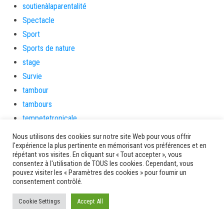
soutienàlaparentalité
Spectacle
Sport
Sports de nature
stage
Survie
tambour
tambours
tempetetropicale
Terres de patrimoine et de culture
Nous utilisons des cookies sur notre site Web pour vous offrir
l'expérience la plus pertinente en mémorisant vos préférences et en
Terres gourmandes
répétant vos visites. En cliquant sur « Tout accepter », vous
théâtre
consentez à l'utilisation de TOUS les cookies. Cependant, vous
pouvez visiter les « Paramètres des cookies » pour fournir un
Tourisme
consentement contrôlé.
toussaint
Cookie Settings
tradition
Accept All
Transition Energétique