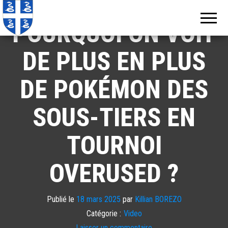
Echos de
Information
locale de
Martinique
POURQUOI ON VOIT
Martinique
DE PLUS EN PLUS
DE POKÉMON DES
SOUS-TIERS EN
TOURNOI
OVERUSED ?
Publié le
18 mars 2025
par
Killian BOREZO
Catégorie :
Video
Laisser un commentaire