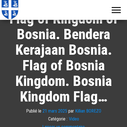
Echos de
Information
locale de
Martinique
Flag of Kingdom of
Martinique
Bosnia. Bendera
Kerajaan Bosnia.
Flag of Bosnia
Kingdom. Bosnia
Kingdom Flag…
Publié le
21 mars 2025
par
Killian BOREZO
Catégorie :
Video
Laisser un commentaire