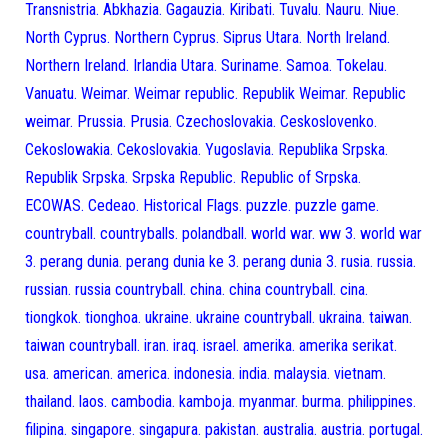
Transnistria. Abkhazia. Gagauzia. Kiribati. Tuvalu. Nauru. Niue.
North Cyprus. Northern Cyprus. Siprus Utara. North Ireland.
Northern Ireland. Irlandia Utara. Suriname. Samoa. Tokelau.
Vanuatu. Weimar. Weimar republic. Republik Weimar. Republic
weimar. Prussia. Prusia. Czechoslovakia. Ceskoslovenko.
Cekoslowakia. Cekoslovakia. Yugoslavia. Republika Srpska.
Republik Srpska. Srpska Republic. Republic of Srpska.
ECOWAS. Cedeao. Historical Flags. puzzle. puzzle game.
countryball. countryballs. polandball. world war. ww 3. world war
3. perang dunia. perang dunia ke 3. perang dunia 3. rusia. russia.
russian. russia countryball. china. china countryball. cina.
tiongkok. tionghoa. ukraine. ukraine countryball. ukraina. taiwan.
taiwan countryball. iran. iraq. israel. amerika. amerika serikat.
usa. american. america. indonesia. india. malaysia. vietnam.
thailand. laos. cambodia. kamboja. myanmar. burma. philippines.
filipina. singapore. singapura. pakistan. australia. austria. portugal.