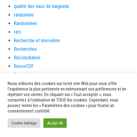
qualité des eaux de baignade
randonnée
Randonnées
rats
Recherche et innovation
Recherches
Réconciliation
RenovFDF
République
Ressources humaines
Nous utilisons des cookies sur notre site Web pour vous offrir
l'expérience la plus pertinente en mémorisant vos préférences et en
Résultats des courses – PMU
répétant vos visites. En cliquant sur « Tout accepter », vous
consentez à l'utilisation de TOUS les cookies. Cependant, vous
réunion publique
pouvez visiter les « Paramètres des cookies » pour fournir un
revolution
consentement contrôlé.
Rhum
Cookie Settings
Accept All
Rivière-Pilote
Rivière-Salée