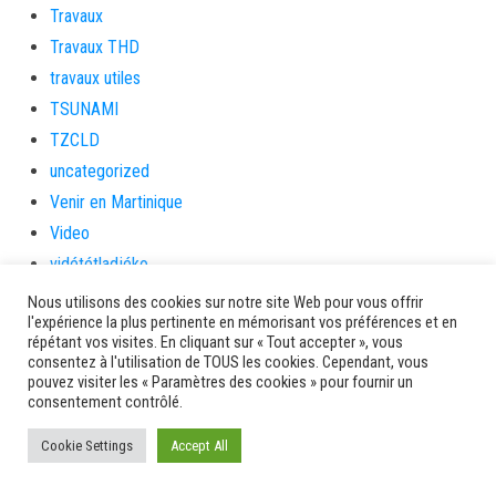
Travaux
Travaux THD
travaux utiles
TSUNAMI
TZCLD
uncategorized
Venir en Martinique
Video
vidététladjéko
Vie Municipale
Nous utilisons des cookies sur notre site Web pour vous offrir
l'expérience la plus pertinente en mémorisant vos préférences et en
Viechere
répétant vos visites. En cliquant sur « Tout accepter », vous
vigilanceROUGE
consentez à l'utilisation de TOUS les cookies. Cependant, vous
pouvez visiter les « Paramètres des cookies » pour fournir un
Village artisanal
consentement contrôlé.
Village artisanal et commercial
Cookie Settings
Accept All
ville de la trinité
villedelesansesdarlet