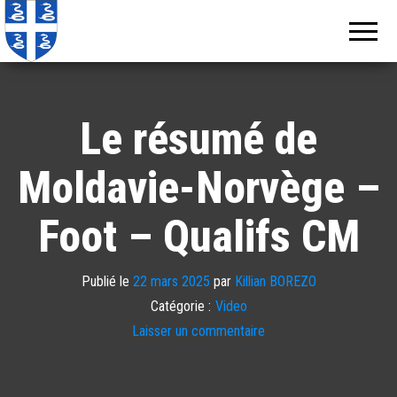
Echos de
Information
locale de
Martinique
Martinique
Le résumé de
Moldavie-Norvège –
Foot – Qualifs CM
Publié le
22 mars 2025
par
Killian BOREZO
Catégorie :
Video
Laisser un commentaire